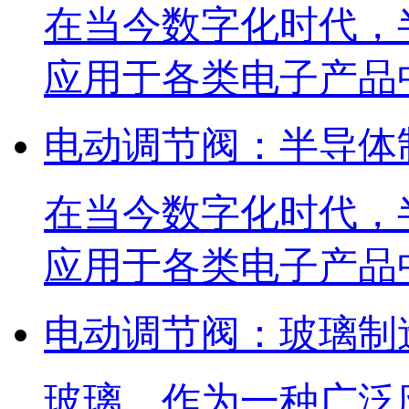
在当今数字化时代，
应用于各类电子产品
电动调节阀：半导体
在当今数字化时代，
应用于各类电子产品
电动调节阀：玻璃制
玻璃，作为一种广泛