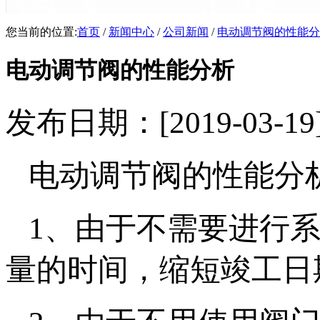
您当前的位置:
首页
/
新闻中心
/
公司新闻
/
电动调节阀的性能分
电动调节阀的性能分析
发布日期：[2019-03
电动调节阀的性能分
1、由于不需要进行
量的时间，缩短竣工日