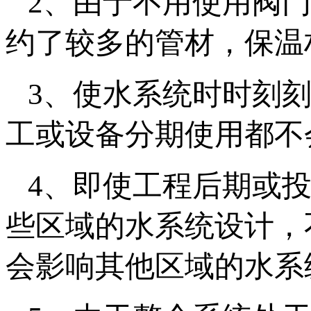
2、由于不用使用阀
约了较多的管材，保温
3、使水系统时时刻
工或设备分期使用都不
4、即使工程后期或
些区域的水系统设计，
会影响其他区域的水系