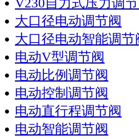
V230自力式压力调
大口径电动调节阀
大口径电动智能调节
电动V型调节阀
电动比例调节阀
电动控制调节阀
电动直行程调节阀
电动智能调节阀