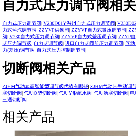
自力式压力调节阀相关
自力式压力调节阀
|
V230D01Y温州自力式压力调节阀
|
V230
力式蒸汽调节阀
|
ZZYVP供氮阀
|
ZZYVP自力式微压调节阀
|
Z
阀
|
V230自力式压力调节阀
|
ZZYVP自力式差压调节阀
|
ZZYP
式压力调节阀
|
自力式调节阀
|
进口自力式阀前压力调节阀
|
气动
力(差压)调节阀
|
自力式压力控制调节阀
|
切断阀相关产品
ZJHM气动套筒智能型调节阀优势有哪些
|
ZJHM气动带手动调
塞切断阀
|
气动O型切断阀
|
气动Y形疏水阀
|
气动活塞切断阀
|
电
三通切断阀
|
相关产品