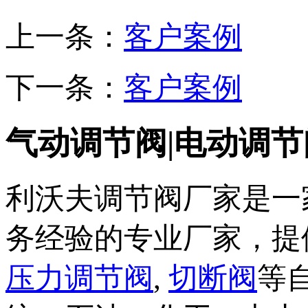
上一条：
客户案例
下一条：
客户案例
气动调节阀|电动调节
利沃夫调节阀厂家是一
务经验的专业厂家，提
压力调节阀
,
切断阀
等