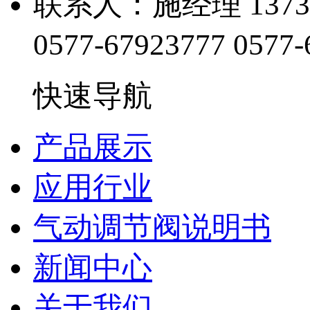
联系人：施经理 13738
0577-67923777
0577-
快速导航
产品展示
应用行业
气动调节阀说明书
新闻中心
关于我们