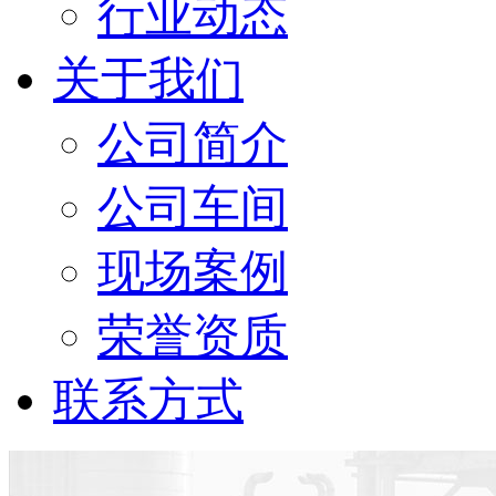
行业动态
关于我们
公司简介
公司车间
现场案例
荣誉资质
联系方式