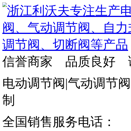
信誉商家 品质良好 
电动调节阀|气动调节阀
制
全国销售服务电话：