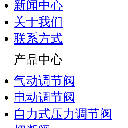
新闻中心
关于我们
联系方式
产品中心
气动调节阀
电动调节阀
自力式压力调节阀