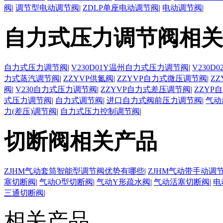
阀
|
调节型电动调节阀
|
ZDLP单座电动调节阀
|
电动调节阀
|
自力式压力调节阀相关
自力式压力调节阀
|
V230D01Y温州自力式压力调节阀
|
V230
力式蒸汽调节阀
|
ZZYVP供氮阀
|
ZZYVP自力式微压调节阀
|
Z
阀
|
V230自力式压力调节阀
|
ZZYVP自力式差压调节阀
|
ZZYP
式压力调节阀
|
自力式调节阀
|
进口自力式阀前压力调节阀
|
气动
力(差压)调节阀
|
自力式压力控制调节阀
|
切断阀相关产品
ZJHM气动套筒智能型调节阀优势有哪些
|
ZJHM气动带手动调
塞切断阀
|
气动O型切断阀
|
气动Y形疏水阀
|
气动活塞切断阀
|
电
三通切断阀
|
相关产品