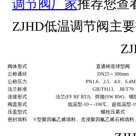
调节阀厂家
推荐您查
ZJHD低温调节阀主
Z
阀体形式
直通铸造球型阀
公称通径
DN25～300mm
公称压力
PN1.6、2.5、4.0、6.4M
法兰标准
GB/T9113、 JB/T79
连接形式
法兰(FF RF RTJ)、焊接(SW BW)、
阀盖形式
低温型-10～-196℃、超低温型-19
压盖型式
螺栓压紧式
密封填料
V型聚四氟乙烯填料、含浸聚四氟乙烯石棉填料