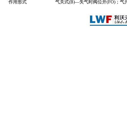
作用形式
气关式(B)—失气时阀位开(FO)；气开