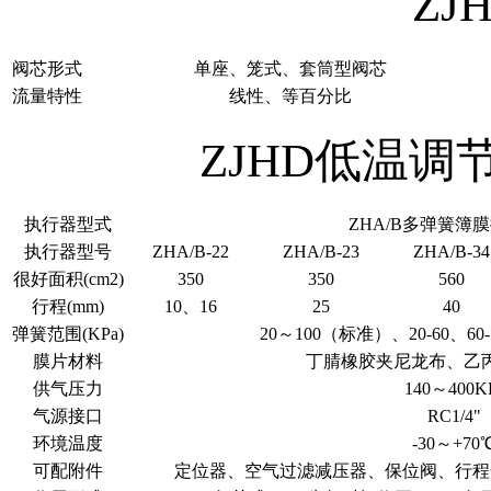
Z
阀芯形式
单座、笼式、套筒型阀芯
流量特性
线性、等百分比
ZJHD低温
执行器型式
ZHA/B多弹簧簿
执行器型号
ZHA/B-22
ZHA/B-23
ZHA/B-34
很好面积(cm2)
350
350
560
行程(mm)
10、16
25
40
弹簧范围(KPa)
20～100（标准）、20-60、60-1
膜片材料
丁腈橡胶夹尼龙布、乙
供气压力
140～400K
气源接口
RC1/4"
环境温度
-30～+70
可配附件
定位器、空气过滤减压器、保位阀、行程