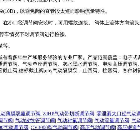
(10D)，以避免阀的直管段太短而影响流量特性。
。在小口径调节阀安装时，可用螺纹连接。 阀体上流体方向箭头
不停车情况下对调节阀进行检修。
渣等。
域有着多年生产和服务经验的专业厂家。产品范围覆盖：电子式
通调节阀、气动单座调节阀、灰水黑水调节阀、电动高压调节阀
截止阀,德标截止阀,qby气动隔膜泵，止回阀、柱塞阀、各种
N气动薄膜双座调节阀
|
ZJHP气动带切断调节阀
|
零泄漏大口径气动
调节阀
|
气动波纹管调节阀
|
气动衬氟调节阀
|
气动流量调节阀
|
气
000气动调节阀
|
CV3000型气动调节阀
|
高压气动调节阀
|
高压锻造