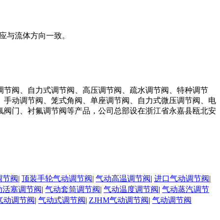
应与流体方向一致。
调节阀、自力式调节阀、高压调节阀、疏水调节阀、特种调节
、手动调节阀、笼式角阀、单座调节阀、自力式微压调节阀、电
衬氟阀门、衬氟调节阀等产品，公司总部设在浙江省永嘉县瓯北安
调节阀
|
顶装手轮气动调节阀
|
气动高温调节阀
|
进口气动调节阀
|
动活塞调节阀
|
气动套筒调节阀
|
气动温度调节阀
|
气动蒸汽调节
气动调节阀
|
气动式调节阀
|
ZJHM气动调节阀
|
气动调节阀