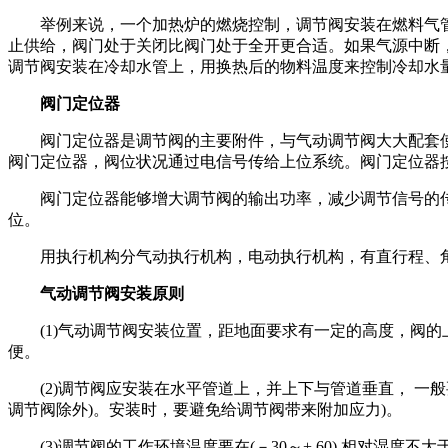
举例来说，一个加热炉的燃烧控制，调节阀安装在燃料气管
止供给，阀门处于关闭比阀门处于全开更合适。如果气源中断
调节阀安装在冷却水管上，用换热后的物料温度来控制冷却水量
阀门定位器
阀门定位器是调节阀的主要附件，与气动调节阀大大配套使
阀门定位器，阀位状况通过电信号传给上位系统。阀门定位器
阀门定位器能够增大调节阀的输出功率，减少调节信号的传
位。
用执行机构分气动执行机构，电动执行机构，有直行程、角
气动调节阀安装原则
(1)气动调节阀安装位置，距地面要求有一定的高度，阀的
便。
(2)调节阀应安装在水平管道上，并上下与管道垂直， 一
调节阀除外)。安装时，要避免给调节阀带来附加应力)。
(3)调节阀的工作环境温度要在(－30～+ 60) 相对湿度不大于9