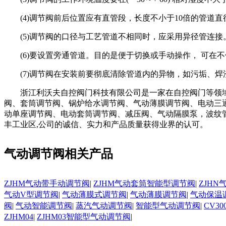
(4)调节阀前后位置应有直管段，长度不小于10倍的管道直径
(5)调节阀的口径与工艺管道不相同时，应采用异径管连接
(6)要设置旁通管道。目的是便于切换或手动操作， 可在
(7)调节阀在安装前要彻底清除管道内的异物，如污垢、焊
浙江利沃夫自控阀门科技有限公司是一家在自控阀门等领
阀、套筒调节阀、锅炉给水调节阀、气动薄膜调节阀、电动三
动单座调节阀、电动套筒调节阀、减压阀、气动隔膜泵，波纹管
丰工业区,公司的诚信、实力和产品质量获得业界的认可。
气动调节阀相关产品
ZJHM气动带手动调节阀
|
ZJHM气动套筒智能型调节阀
|
ZJH
气动V型调节阀
|
气动薄膜式调节阀
|
气动薄膜调节阀
|
气动保温
阀
|
气动智能调节阀
|
蒸汽气动调节阀
|
智能型气动调节阀
|
CV3
ZJHM04
|
ZJHM03智能型气动调节阀
|