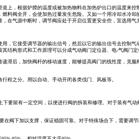
道上，根据炉膛的温度或被加热物料在加热炉出口的温度来控制
，燃料阀全开，会使加热过量发生危险。又如一个用冷却水冷却
，在气源中断时，调节阀应处于开启位置更安全些，宜选用气关式
用，它接受调节器的输出信号，然后以它的输出信号去控制气动
按其结构形式和工作原理可以分成气动阀门定位器、电-气阀门定
递滞后，加快阀杆的移动速度，能够提高阀门的线性度，克服阀
行程之分。用以自动、手动开闭各类伐门、风板等。
上下要留有一定空间，以便进行阀的拆装和修理。对于装有气动
般要在阀下加以支撑，保证稳固可靠。对于特殊场合下，需要调节
5% 95% ，相对湿度不大于95%。