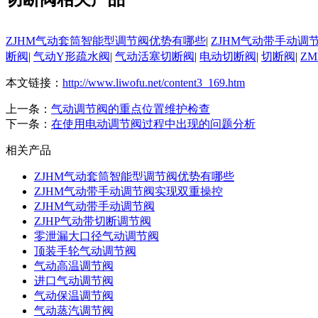
ZJHM气动套筒智能型调节阀优势有哪些
|
ZJHM气动带手动调
断阀
|
气动Y形疏水阀
|
气动活塞切断阀
|
电动切断阀
|
切断阀
|
Z
本文链接：
http://www.liwofu.net/content3_169.htm
上一条：
气动调节阀的重点位置维护检查
下一条：
在使用电动调节阀过程中出现的问题分析
相关产品
ZJHM气动套筒智能型调节阀优势有哪些
ZJHM气动带手动调节阀实现双重操控
ZJHM气动带手动调节阀
ZJHP气动带切断调节阀
零泄漏大口径气动调节阀
顶装手轮气动调节阀
气动高温调节阀
进口气动调节阀
气动保温调节阀
气动蒸汽调节阀