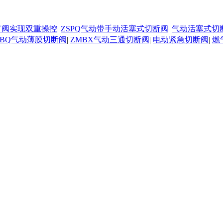
节阀实现双重操控
|
ZSPQ气动带手动活塞式切断阀
|
气动活塞式切
MBQ气动薄膜切断阀
|
ZMBX气动三通切断阀
|
电动紧急切断阀
|
燃