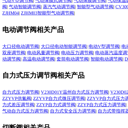
气动V型调节阀
|
气动薄膜式调节阀
|
气动薄膜调节阀
|
气动保温
阀
|
气动智能调节阀
|
蒸汽气动调节阀
|
智能型气动调节阀
|
CV3
ZJHM04
|
ZJHM03智能型气动调节阀
|
电动调节阀相关产品
大口径电动调节阀
|
大口径电动智能调节阀
|
电动V型调节阀
|
电
双座调节阀
|
电动风量调节阀
|
电动压力调节阀
|
电动蒸汽温度调
动调节阀
|
高温电动调节阀
|
套筒电动调节阀
|
智能电动调节阀
|
自力式压力调节阀相关产品
自力式压力调节阀
|
V230D01Y温州自力式压力调节阀
|
V230
ZZYVP供氮阀
|
ZZYVP自力式微压调节阀
|
ZZYVP自力式压力
力式差压调节阀
|
ZZYP自力式调节阀
|
ZZYP自力式压力调节阀
|
气动自力式压力调节阀
|
自力式安全压力调节阀
|
自力式带指挥
切断阀相关产品