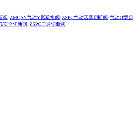
断阀
|
ZMQSY气动Y形疏水阀
|
ZSPC气动活塞切断阀
|
气动O型切
气安全切断阀
|
ZSPC三通切断阀
|