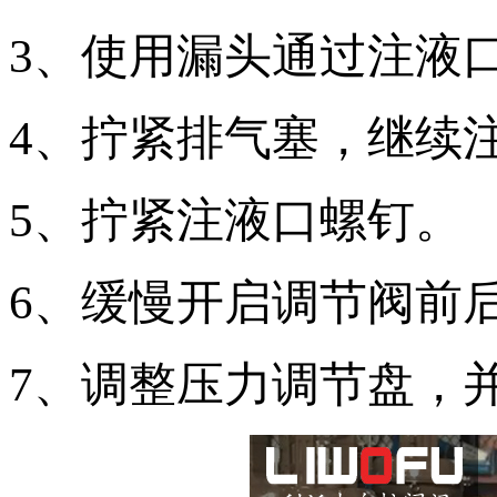
3、使用漏头通过注液
4、拧紧排气塞，继续
5、拧紧注液口螺钉。
6、缓慢开启调节阀前
7、调整压力调节盘，