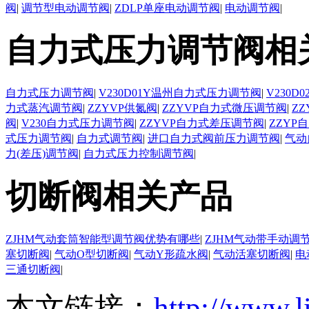
阀
|
调节型电动调节阀
|
ZDLP单座电动调节阀
|
电动调节阀
|
自力式压力调节阀相
自力式压力调节阀
|
V230D01Y温州自力式压力调节阀
|
V230
力式蒸汽调节阀
|
ZZYVP供氮阀
|
ZZYVP自力式微压调节阀
|
Z
阀
|
V230自力式压力调节阀
|
ZZYVP自力式差压调节阀
|
ZZYP
式压力调节阀
|
自力式调节阀
|
进口自力式阀前压力调节阀
|
气动
力(差压)调节阀
|
自力式压力控制调节阀
|
切断阀相关产品
ZJHM气动套筒智能型调节阀优势有哪些
|
ZJHM气动带手动调
塞切断阀
|
气动O型切断阀
|
气动Y形疏水阀
|
气动活塞切断阀
|
电
三通切断阀
|
本文链接：
http://www.l