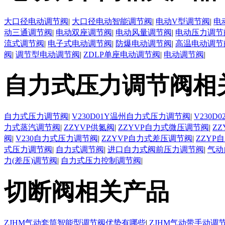
大口径电动调节阀
|
大口径电动智能调节阀
|
电动V型调节阀
|
电
动三通调节阀
|
电动双座调节阀
|
电动风量调节阀
|
电动压力调节
流式调节阀
|
电子式电动调节阀
|
防爆电动调节阀
|
高温电动调节
阀
|
调节型电动调节阀
|
ZDLP单座电动调节阀
|
电动调节阀
|
自力式压力调节阀相
自力式压力调节阀
|
V230D01Y温州自力式压力调节阀
|
V230
力式蒸汽调节阀
|
ZZYVP供氮阀
|
ZZYVP自力式微压调节阀
|
Z
阀
|
V230自力式压力调节阀
|
ZZYVP自力式差压调节阀
|
ZZYP
式压力调节阀
|
自力式调节阀
|
进口自力式阀前压力调节阀
|
气动
力(差压)调节阀
|
自力式压力控制调节阀
|
切断阀相关产品
ZJHM气动套筒智能型调节阀优势有哪些
|
ZJHM气动带手动调