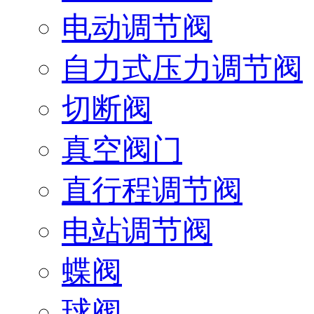
电动调节阀
自力式压力调节阀
切断阀
真空阀门
直行程调节阀
电站调节阀
蝶阀
球阀