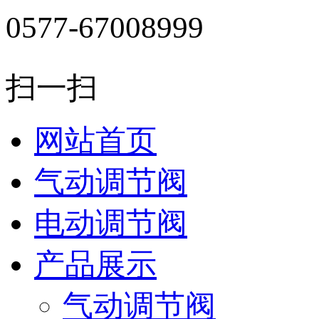
0577-67008999
扫一扫
网站首页
气动调节阀
电动调节阀
产品展示
气动调节阀