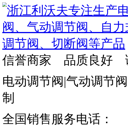
信誉商家 品质良好 
电动调节阀|气动调节阀
制
全国销售服务电话：