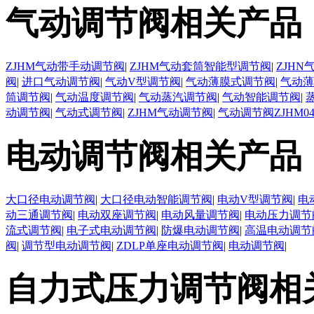
气动调节阀相关产品
ZJHM气动带手动调节阀
|
ZJHM气动套筒智能型调节阀
|
ZJH
阀
|
进口气动调节阀
|
气动V型调节阀
|
气动薄膜式调节阀
|
气动薄
筒调节阀
|
气动温度调节阀
|
气动蒸汽调节阀
|
气动智能调节阀
|
动调节阀
|
气动式调节阀
|
ZJHM气动调节阀
|
气动调节阀ZJHM0
电动调节阀相关产品
大口径电动调节阀
|
大口径电动智能调节阀
|
电动V型调节阀
|
电
动三通调节阀
|
电动双座调节阀
|
电动风量调节阀
|
电动压力调节
流式调节阀
|
电子式电动调节阀
|
防爆电动调节阀
|
高温电动调节
阀
|
调节型电动调节阀
|
ZDLP单座电动调节阀
|
电动调节阀
|
自力式压力调节阀相