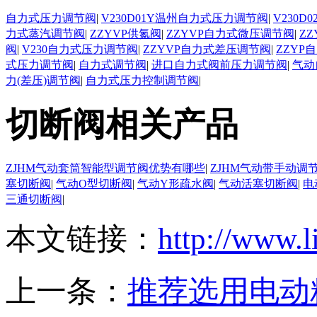
自力式压力调节阀
|
V230D01Y温州自力式压力调节阀
|
V230
力式蒸汽调节阀
|
ZZYVP供氮阀
|
ZZYVP自力式微压调节阀
|
Z
阀
|
V230自力式压力调节阀
|
ZZYVP自力式差压调节阀
|
ZZYP
式压力调节阀
|
自力式调节阀
|
进口自力式阀前压力调节阀
|
气动
力(差压)调节阀
|
自力式压力控制调节阀
|
切断阀相关产品
ZJHM气动套筒智能型调节阀优势有哪些
|
ZJHM气动带手动调
塞切断阀
|
气动O型切断阀
|
气动Y形疏水阀
|
气动活塞切断阀
|
电
三通切断阀
|
本文链接：
http://www.l
上一条：
推荐选用电动