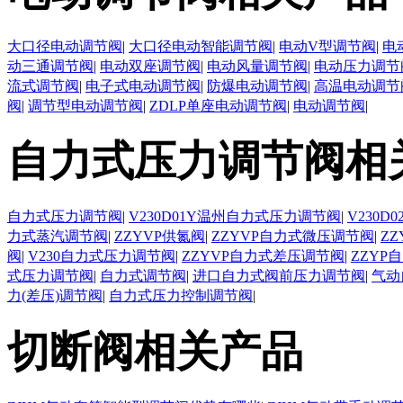
大口径电动调节阀
|
大口径电动智能调节阀
|
电动V型调节阀
|
电
动三通调节阀
|
电动双座调节阀
|
电动风量调节阀
|
电动压力调节
流式调节阀
|
电子式电动调节阀
|
防爆电动调节阀
|
高温电动调节
阀
|
调节型电动调节阀
|
ZDLP单座电动调节阀
|
电动调节阀
|
自力式压力调节阀相
自力式压力调节阀
|
V230D01Y温州自力式压力调节阀
|
V230
力式蒸汽调节阀
|
ZZYVP供氮阀
|
ZZYVP自力式微压调节阀
|
Z
阀
|
V230自力式压力调节阀
|
ZZYVP自力式差压调节阀
|
ZZYP
式压力调节阀
|
自力式调节阀
|
进口自力式阀前压力调节阀
|
气动
力(差压)调节阀
|
自力式压力控制调节阀
|
切断阀相关产品