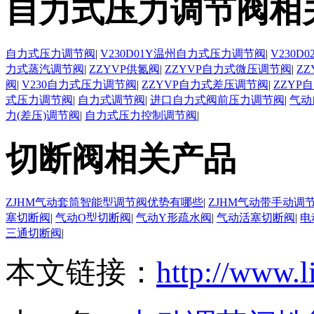
自力式压力调节阀相
自力式压力调节阀
|
V230D01Y温州自力式压力调节阀
|
V230
力式蒸汽调节阀
|
ZZYVP供氮阀
|
ZZYVP自力式微压调节阀
|
Z
阀
|
V230自力式压力调节阀
|
ZZYVP自力式差压调节阀
|
ZZYP
式压力调节阀
|
自力式调节阀
|
进口自力式阀前压力调节阀
|
气动
力(差压)调节阀
|
自力式压力控制调节阀
|
切断阀相关产品
ZJHM气动套筒智能型调节阀优势有哪些
|
ZJHM气动带手动调
塞切断阀
|
气动O型切断阀
|
气动Y形疏水阀
|
气动活塞切断阀
|
电
三通切断阀
|
本文链接：
http://www.l