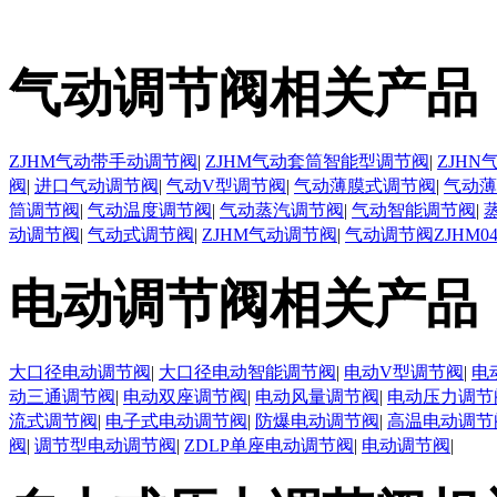
气动调节阀相关产品
ZJHM气动带手动调节阀
|
ZJHM气动套筒智能型调节阀
|
ZJH
阀
|
进口气动调节阀
|
气动V型调节阀
|
气动薄膜式调节阀
|
气动薄
筒调节阀
|
气动温度调节阀
|
气动蒸汽调节阀
|
气动智能调节阀
|
动调节阀
|
气动式调节阀
|
ZJHM气动调节阀
|
气动调节阀ZJHM0
电动调节阀相关产品
大口径电动调节阀
|
大口径电动智能调节阀
|
电动V型调节阀
|
电
动三通调节阀
|
电动双座调节阀
|
电动风量调节阀
|
电动压力调节
流式调节阀
|
电子式电动调节阀
|
防爆电动调节阀
|
高温电动调节
阀
|
调节型电动调节阀
|
ZDLP单座电动调节阀
|
电动调节阀
|