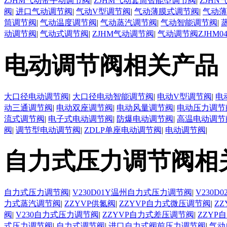
ZJHM气动带手动调节阀
|
ZJHM气动套筒智能型调节阀
|
ZJH
阀
|
进口气动调节阀
|
气动V型调节阀
|
气动薄膜式调节阀
|
气动薄
筒调节阀
|
气动温度调节阀
|
气动蒸汽调节阀
|
气动智能调节阀
|
动调节阀
|
气动式调节阀
|
ZJHM气动调节阀
|
气动调节阀ZJHM0
电动调节阀相关产品
大口径电动调节阀
|
大口径电动智能调节阀
|
电动V型调节阀
|
电
动三通调节阀
|
电动双座调节阀
|
电动风量调节阀
|
电动压力调节
流式调节阀
|
电子式电动调节阀
|
防爆电动调节阀
|
高温电动调节
阀
|
调节型电动调节阀
|
ZDLP单座电动调节阀
|
电动调节阀
|
自力式压力调节阀相
自力式压力调节阀
|
V230D01Y温州自力式压力调节阀
|
V230
力式蒸汽调节阀
|
ZZYVP供氮阀
|
ZZYVP自力式微压调节阀
|
Z
阀
|
V230自力式压力调节阀
|
ZZYVP自力式差压调节阀
|
ZZYP
式压力调节阀
|
自力式调节阀
|
进口自力式阀前压力调节阀
|
气动