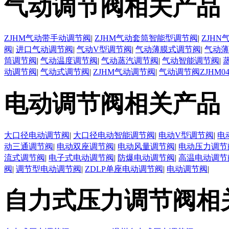
气动调节阀相关产品
ZJHM气动带手动调节阀
|
ZJHM气动套筒智能型调节阀
|
ZJH
阀
|
进口气动调节阀
|
气动V型调节阀
|
气动薄膜式调节阀
|
气动薄
筒调节阀
|
气动温度调节阀
|
气动蒸汽调节阀
|
气动智能调节阀
|
动调节阀
|
气动式调节阀
|
ZJHM气动调节阀
|
气动调节阀ZJHM0
电动调节阀相关产品
大口径电动调节阀
|
大口径电动智能调节阀
|
电动V型调节阀
|
电
动三通调节阀
|
电动双座调节阀
|
电动风量调节阀
|
电动压力调节
流式调节阀
|
电子式电动调节阀
|
防爆电动调节阀
|
高温电动调节
阀
|
调节型电动调节阀
|
ZDLP单座电动调节阀
|
电动调节阀
|
自力式压力调节阀相