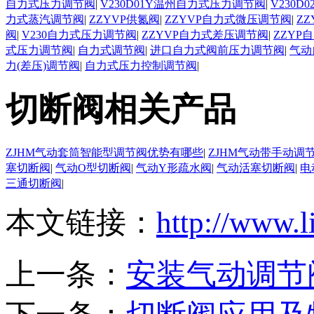
自力式压力调节阀
|
V230D01Y温州自力式压力调节阀
|
V230
力式蒸汽调节阀
|
ZZYVP供氮阀
|
ZZYVP自力式微压调节阀
|
Z
阀
|
V230自力式压力调节阀
|
ZZYVP自力式差压调节阀
|
ZZYP
式压力调节阀
|
自力式调节阀
|
进口自力式阀前压力调节阀
|
气动
力(差压)调节阀
|
自力式压力控制调节阀
|
切断阀相关产品
ZJHM气动套筒智能型调节阀优势有哪些
|
ZJHM气动带手动调
塞切断阀
|
气动O型切断阀
|
气动Y形疏水阀
|
气动活塞切断阀
|
电
三通切断阀
|
本文链接：
http://www.l
上一条：
安装气动调节