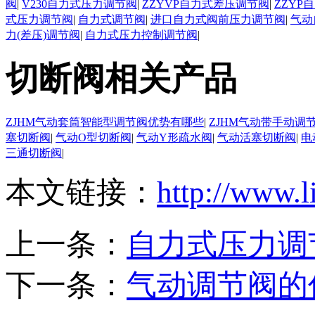
阀
|
V230自力式压力调节阀
|
ZZYVP自力式差压调节阀
|
ZZYP
式压力调节阀
|
自力式调节阀
|
进口自力式阀前压力调节阀
|
气动
力(差压)调节阀
|
自力式压力控制调节阀
|
切断阀相关产品
ZJHM气动套筒智能型调节阀优势有哪些
|
ZJHM气动带手动调
塞切断阀
|
气动O型切断阀
|
气动Y形疏水阀
|
气动活塞切断阀
|
电
三通切断阀
|
本文链接：
http://www.l
上一条：
自力式压力调
下一条：
气动调节阀的