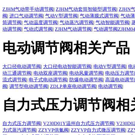
ZJHM气动带手动调节阀
|
ZJHM气动套筒智能型调节阀
|
ZJH
阀
|
进口气动调节阀
|
气动V型调节阀
|
气动薄膜式调节阀
|
气动薄
筒调节阀
|
气动温度调节阀
|
气动蒸汽调节阀
|
气动智能调节阀
|
动调节阀
|
气动式调节阀
|
ZJHM气动调节阀
|
气动调节阀ZJHM0
电动调节阀相关产品
大口径电动调节阀
|
大口径电动智能调节阀
|
电动V型调节阀
|
电
动三通调节阀
|
电动双座调节阀
|
电动风量调节阀
|
电动压力调节
流式调节阀
|
电子式电动调节阀
|
防爆电动调节阀
|
高温电动调节
阀
|
调节型电动调节阀
|
ZDLP单座电动调节阀
|
电动调节阀
|
自力式压力调节阀相
自力式压力调节阀
|
V230D01Y温州自力式压力调节阀
|
V230
力式蒸汽调节阀
|
ZZYVP供氮阀
|
ZZYVP自力式微压调节阀
|
Z