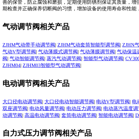
善的保管，防止腐蚀和磨损，定期使用防锈剂保证其质量，增强
期检查并正确保养切断阀的习惯，增加设备的使用寿命和性能
气动调节阀相关产品
ZJHM气动带手动调节阀
|
ZJHM气动套筒智能型调节阀
|
ZJH
气动V型调节阀
|
气动薄膜式调节阀
|
气动薄膜调节阀
|
气动保温
阀
|
气动智能调节阀
|
蒸汽气动调节阀
|
智能型气动调节阀
|
CV3
ZJHM04
|
ZJHM03智能型气动调节阀
|
电动调节阀相关产品
大口径电动调节阀
|
大口径电动智能调节阀
|
电动V型调节阀
|
电
双座调节阀
|
电动风量调节阀
|
电动压力调节阀
|
电动蒸汽温度调
动调节阀
|
高温电动调节阀
|
套筒电动调节阀
|
智能电动调节阀
|
自力式压力调节阀相关产品