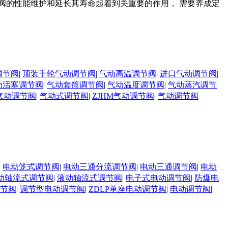
阀的性能维护和延长其寿命起着到关重要的作用， 需要养成定
调节阀
|
顶装手轮气动调节阀
|
气动高温调节阀
|
进口气动调节阀
|
动活塞调节阀
|
气动套筒调节阀
|
气动温度调节阀
|
气动蒸汽调节
气动调节阀
|
气动式调节阀
|
ZJHM气动调节阀
|
气动调节阀
|
电动笼式调节阀
|
电动三通分流调节阀
|
电动三通调节阀
|
电动
动轴流式调节阀
|
液动轴流式调节阀
|
电子式电动调节阀
|
防爆电
调节阀
|
调节型电动调节阀
|
ZDLP单座电动调节阀
|
电动调节阀
|