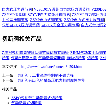
自力式压力调节阀
|
V230D01Y温州自力式压力调节阀
|
V230
ZZYVP供氮阀
|
ZZYVP自力式微压调节阀
|
ZZYVP自力式压力
力式差压调节阀
|
ZZYP自力式调节阀
|
ZZYP自力式压力调节阀
|
气动自力式压力调节阀
|
自力式安全压力调节阀
|
自力式带指挥
切断阀相关产品
ZJHM气动套筒智能型调节阀优势有哪些
|
ZJHM气动带手动调
断阀
|
气动Y形疏水阀
|
气动活塞切断阀
|
电动切断阀
|
切断阀
|
Z
本文链接：
http://www.liwofu.net/content3_594.htm
上一条：
切断阀：工业流体控制的不错选择
下一条：
切断阀有出色的耐高压能力和耐腐蚀性能
相关产品
ZSPQ气动带手动活塞式切断阀
气动活塞式切断阀