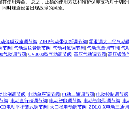
其使用寿命。 总之，正确的使用方法和维护保养技巧对于切断
，同时规避设备出现故障的风险。
N气动薄膜双座调节阀
|
ZJHP气动带切断调节阀
|
零泄漏大口径气动
调节阀
|
气动波纹管调节阀
|
气动衬氟调节阀
|
气动流量调节阀
|
气
000气动调节阀
|
CV3000型气动调节阀
|
高压气动调节阀
|
高压锻造
动比例调节阀
|
电动单座调节阀
|
电动二通调节阀
|
电动控制调节阀
节阀
|
电动直行程调节阀
|
电动智能调节阀
|
电动智能型调节阀
|
电
DCB电动平衡笼式调节阀
|
大口径电动调节阀
|
ZDLQ X电动三通