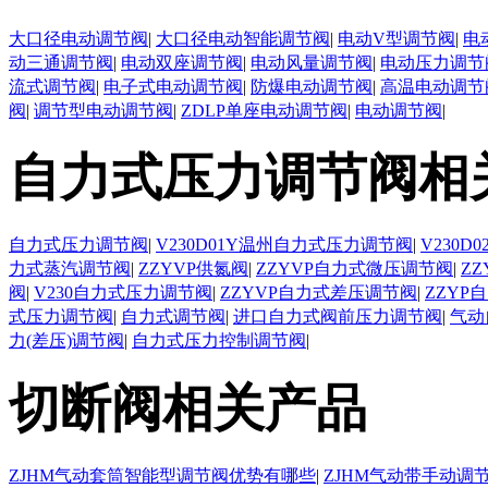
大口径电动调节阀
|
大口径电动智能调节阀
|
电动V型调节阀
|
电
动三通调节阀
|
电动双座调节阀
|
电动风量调节阀
|
电动压力调节
流式调节阀
|
电子式电动调节阀
|
防爆电动调节阀
|
高温电动调节
阀
|
调节型电动调节阀
|
ZDLP单座电动调节阀
|
电动调节阀
|
自力式压力调节阀相
自力式压力调节阀
|
V230D01Y温州自力式压力调节阀
|
V230
力式蒸汽调节阀
|
ZZYVP供氮阀
|
ZZYVP自力式微压调节阀
|
Z
阀
|
V230自力式压力调节阀
|
ZZYVP自力式差压调节阀
|
ZZYP
式压力调节阀
|
自力式调节阀
|
进口自力式阀前压力调节阀
|
气动
力(差压)调节阀
|
自力式压力控制调节阀
|
切断阀相关产品
ZJHM气动套筒智能型调节阀优势有哪些
|
ZJHM气动带手动调