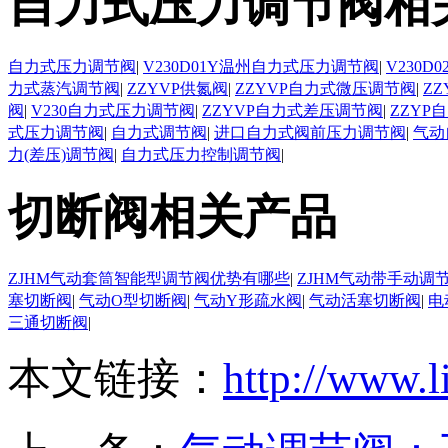
自力式压力调节阀相
自力式压力调节阀
|
V230D01Y温州自力式压力调节阀
|
V230
力式蒸汽调节阀
|
ZZYVP供氮阀
|
ZZYVP自力式微压调节阀
|
Z
阀
|
V230自力式压力调节阀
|
ZZYVP自力式差压调节阀
|
ZZYP
式压力调节阀
|
自力式调节阀
|
进口自力式阀前压力调节阀
|
气动
力(差压)调节阀
|
自力式压力控制调节阀
|
切断阀相关产品
ZJHM气动套筒智能型调节阀优势有哪些
|
ZJHM气动带手动调
塞切断阀
|
气动O型切断阀
|
气动Y形疏水阀
|
气动活塞切断阀
|
电
三通切断阀
|
本文链接：
http://www.l