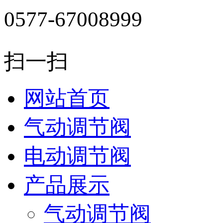
0577-67008999
扫一扫
网站首页
气动调节阀
电动调节阀
产品展示
气动调节阀