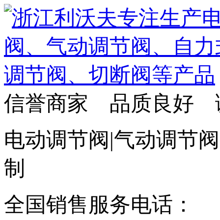
信誉商家 品质良好 
电动调节阀|气动调节阀
制
全国销售服务电话：