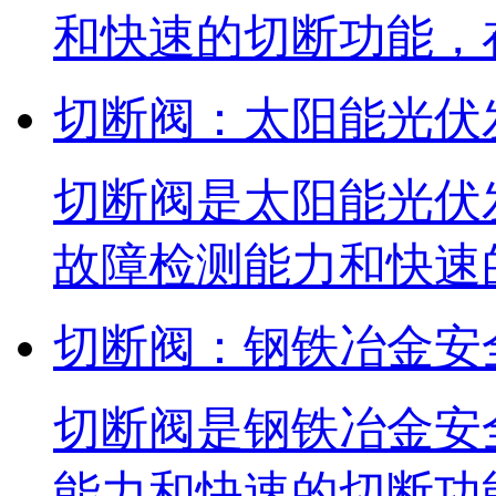
和快速的切断功能，
切断阀：太阳能光伏
切断阀是太阳能光伏
故障检测能力和快速
切断阀：钢铁冶金安
切断阀是钢铁冶金安
能力和快速的切断功