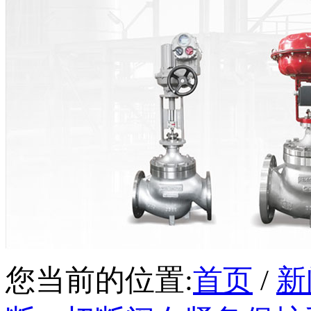
您当前的位置:
首页
/
新