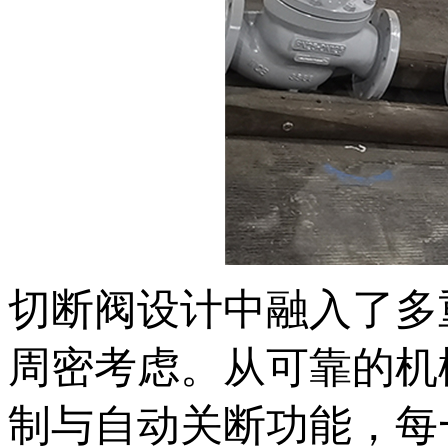
切断阀设计中融入了多
周密考虑。从可靠的机
制与自动关断功能，每