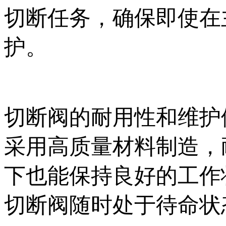
切断任务，确保即使在
护。
切断阀的耐用性和维护
采用高质量材料制造，
下也能保持良好的工作
切断阀随时处于待命状