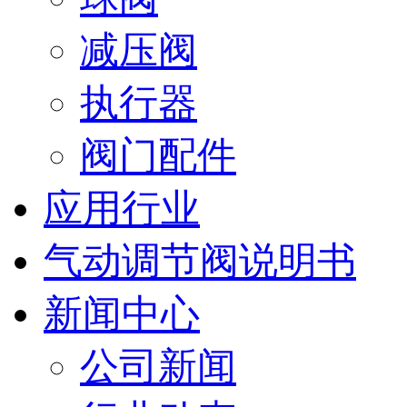
减压阀
执行器
阀门配件
应用行业
气动调节阀说明书
新闻中心
公司新闻