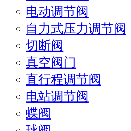
电动调节阀
自力式压力调节阀
切断阀
真空阀门
直行程调节阀
电站调节阀
蝶阀
球阀