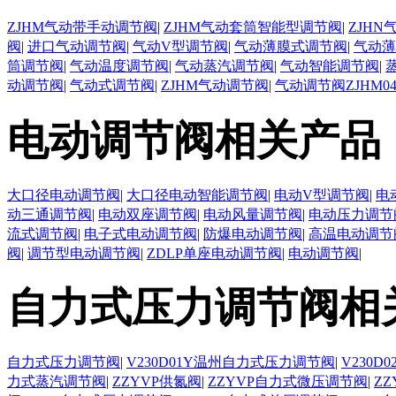
ZJHM气动带手动调节阀
|
ZJHM气动套筒智能型调节阀
|
ZJH
阀
|
进口气动调节阀
|
气动V型调节阀
|
气动薄膜式调节阀
|
气动薄
筒调节阀
|
气动温度调节阀
|
气动蒸汽调节阀
|
气动智能调节阀
|
动调节阀
|
气动式调节阀
|
ZJHM气动调节阀
|
气动调节阀ZJHM0
电动调节阀相关产品
大口径电动调节阀
|
大口径电动智能调节阀
|
电动V型调节阀
|
电
动三通调节阀
|
电动双座调节阀
|
电动风量调节阀
|
电动压力调节
流式调节阀
|
电子式电动调节阀
|
防爆电动调节阀
|
高温电动调节
阀
|
调节型电动调节阀
|
ZDLP单座电动调节阀
|
电动调节阀
|
自力式压力调节阀相
自力式压力调节阀
|
V230D01Y温州自力式压力调节阀
|
V230
力式蒸汽调节阀
|
ZZYVP供氮阀
|
ZZYVP自力式微压调节阀
|
Z