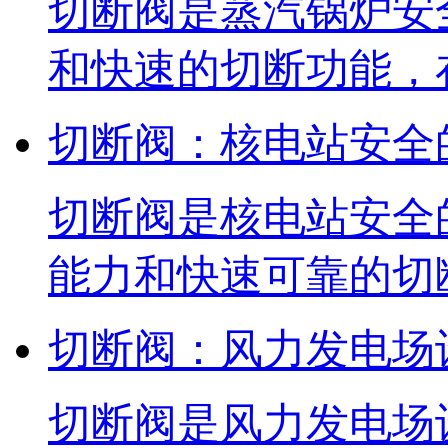
切断阀是蒸汽锅炉安
和快速的切断功能，
切断阀：核电站安全
切断阀是核电站安全
能力和快速可靠的切
切断阀：风力发电场
切断阀是风力发电场