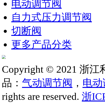
电动调节阀
自力式压力调节阀
切断阀
更多产品分类
Copyright © 20
品：
气动调节阀
，
电动
rights are reserved.
浙IC