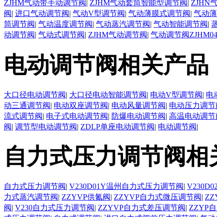
ZJHM气动带手动调节阀
|
ZJHM气动套筒智能型调节阀
|
ZJH
阀
|
进口气动调节阀
|
气动V型调节阀
|
气动薄膜式调节阀
|
气动薄
筒调节阀
|
气动温度调节阀
|
气动蒸汽调节阀
|
气动智能调节阀
|
动调节阀
|
气动式调节阀
|
ZJHM气动调节阀
|
气动调节阀ZJHM0
电动调节阀相关产品
大口径电动调节阀
|
大口径电动智能调节阀
|
电动V型调节阀
|
电
动三通调节阀
|
电动双座调节阀
|
电动风量调节阀
|
电动压力调节
流式调节阀
|
电子式电动调节阀
|
防爆电动调节阀
|
高温电动调节
阀
|
调节型电动调节阀
|
ZDLP单座电动调节阀
|
电动调节阀
|
自力式压力调节阀相
自力式压力调节阀
|
V230D01Y温州自力式压力调节阀
|
V230
力式蒸汽调节阀
|
ZZYVP供氮阀
|
ZZYVP自力式微压调节阀
|
Z
阀
|
V230自力式压力调节阀
|
ZZYVP自力式差压调节阀
|
ZZYP