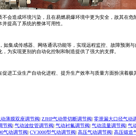
质不会造成环境污染，且在易燃易爆环境中更为安全，故其在危
本并提高了系统的整体可用性。
素，如集成传感器、网络通讯功能等，实现远程监控、故障预测
化，为实现更别的自动化控制和制造提供了强大的支撑。
在促进工业生产自动化进程、提升生产效率与质量方面扮演着极
N气动薄膜双座调节阀
|
ZJHP气动带切断调节阀
|
零泄漏大口径气动
调节阀
|
气动波纹管调节阀
|
气动衬氟调节阀
|
气动流量调节阀
|
气
000气动调节阀
|
CV3000型气动调节阀
|
高压气动调节阀
|
高压锻造