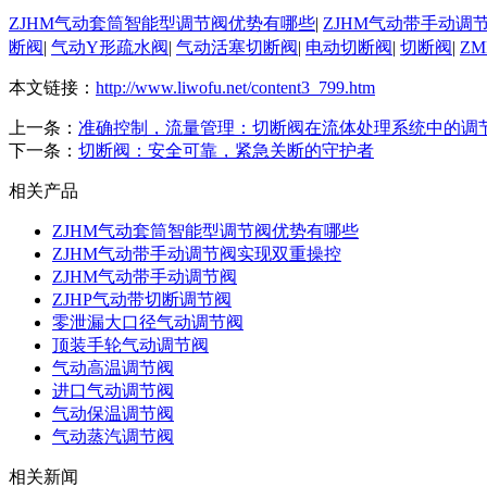
ZJHM气动套筒智能型调节阀优势有哪些
|
ZJHM气动带手动调
断阀
|
气动Y形疏水阀
|
气动活塞切断阀
|
电动切断阀
|
切断阀
|
Z
本文链接：
http://www.liwofu.net/content3_799.htm
上一条：
准确控制，流量管理：切断阀在流体处理系统中的调
下一条：
切断阀：安全可靠，紧急关断的守护者
相关产品
ZJHM气动套筒智能型调节阀优势有哪些
ZJHM气动带手动调节阀实现双重操控
ZJHM气动带手动调节阀
ZJHP气动带切断调节阀
零泄漏大口径气动调节阀
顶装手轮气动调节阀
气动高温调节阀
进口气动调节阀
气动保温调节阀
气动蒸汽调节阀
相关新闻