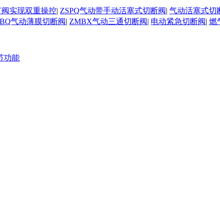
节阀实现双重操控
|
ZSPQ气动带手动活塞式切断阀
|
气动活塞式切
MBQ气动薄膜切断阀
|
ZMBX气动三通切断阀
|
电动紧急切断阀
|
燃
节功能