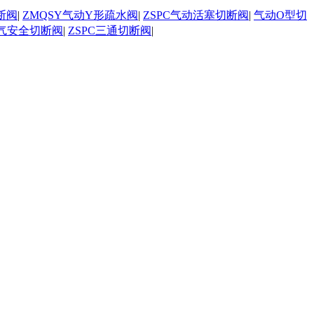
断阀
|
ZMQSY气动Y形疏水阀
|
ZSPC气动活塞切断阀
|
气动O型切
气安全切断阀
|
ZSPC三通切断阀
|