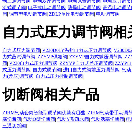
动三通调节阀
|
电动双座调节阀
|
电动风量调节阀
|
电动压力调节
流式调节阀
|
电子式电动调节阀
|
防爆电动调节阀
|
高温电动调节
阀
|
调节型电动调节阀
|
ZDLP单座电动调节阀
|
电动调节阀
|
自力式压力调节阀相
自力式压力调节阀
|
V230D01Y温州自力式压力调节阀
|
V230
力式蒸汽调节阀
|
ZZYVP供氮阀
|
ZZYVP自力式微压调节阀
|
Z
阀
|
V230自力式压力调节阀
|
ZZYVP自力式差压调节阀
|
ZZYP
式压力调节阀
|
自力式调节阀
|
进口自力式阀前压力调节阀
|
气动
力(差压)调节阀
|
自力式压力控制调节阀
|
切断阀相关产品
ZJHM气动套筒智能型调节阀优势有哪些
|
ZJHM气动带手动调
塞切断阀
|
气动O型切断阀
|
气动Y形疏水阀
|
气动活塞切断阀
|
电
三通切断阀
|