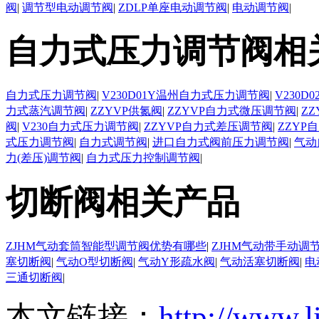
阀
|
调节型电动调节阀
|
ZDLP单座电动调节阀
|
电动调节阀
|
自力式压力调节阀相
自力式压力调节阀
|
V230D01Y温州自力式压力调节阀
|
V230
力式蒸汽调节阀
|
ZZYVP供氮阀
|
ZZYVP自力式微压调节阀
|
Z
阀
|
V230自力式压力调节阀
|
ZZYVP自力式差压调节阀
|
ZZYP
式压力调节阀
|
自力式调节阀
|
进口自力式阀前压力调节阀
|
气动
力(差压)调节阀
|
自力式压力控制调节阀
|
切断阀相关产品
ZJHM气动套筒智能型调节阀优势有哪些
|
ZJHM气动带手动调
塞切断阀
|
气动O型切断阀
|
气动Y形疏水阀
|
气动活塞切断阀
|
电
三通切断阀
|
本文链接：
http://www.l