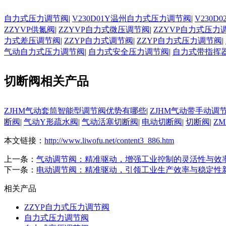
自力式压力调节阀
|
V230D01Y温州自力式压力调节阀
|
V230
ZZYVP供氮阀
|
ZZYVP自力式微压调节阀
|
ZZYVP自力式压力
力式差压调节阀
|
ZZYP自力式调节阀
|
ZZYP自力式压力调节阀
|
气动自力式压力调节阀
|
自力式安全压力调节阀
|
自力式带指挥
切断阀相关产品
ZJHM气动套筒智能型调节阀优势有哪些
|
ZJHM气动带手动调
断阀
|
气动Y形疏水阀
|
气动活塞切断阀
|
电动切断阀
|
切断阀
|
Z
本文链接：
http://www.liwofu.net/content3_886.htm
上一条：
气动调节阀：精准驱动，增强工业控制的灵活性与效
下一条：
电动调节阀：精准驱动，引领工业生产效率与稳定性
相关产品
ZZYP自力式压力调节阀
自力式压力调节阀