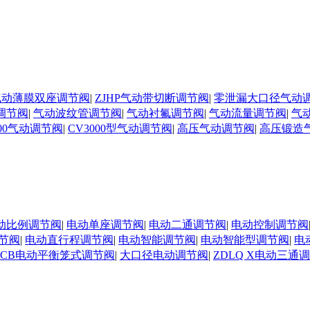
N气动薄膜双座调节阀
|
ZJHP气动带切断调节阀
|
零泄漏大口径气动
调节阀
|
气动波纹管调节阀
|
气动衬氟调节阀
|
气动流量调节阀
|
气
000气动调节阀
|
CV3000型气动调节阀
|
高压气动调节阀
|
高压锻造
动比例调节阀
|
电动单座调节阀
|
电动二通调节阀
|
电动控制调节阀
节阀
|
电动直行程调节阀
|
电动智能调节阀
|
电动智能型调节阀
|
电
DCB电动平衡笼式调节阀
|
大口径电动调节阀
|
ZDLQ X电动三通