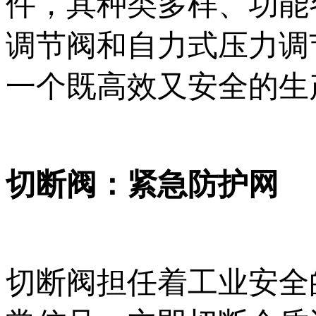
件，其种类多样、功能
调节阀和自力式压力调
一个既高效又安全的生
切断阀：紧急防护网
切断阀担任着工业安全