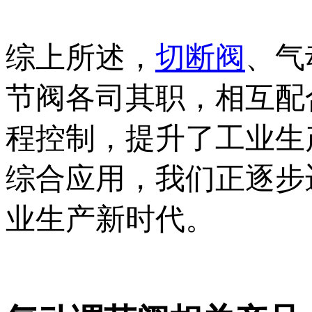
综上所述，
切断阀
、气
节阀各司其职，相互配
程控制，提升了工业生
综合应用，我们正逐步
业生产新时代。