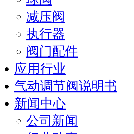
减压阀
执行器
阀门配件
应用行业
气动调节阀说明书
新闻中心
公司新闻