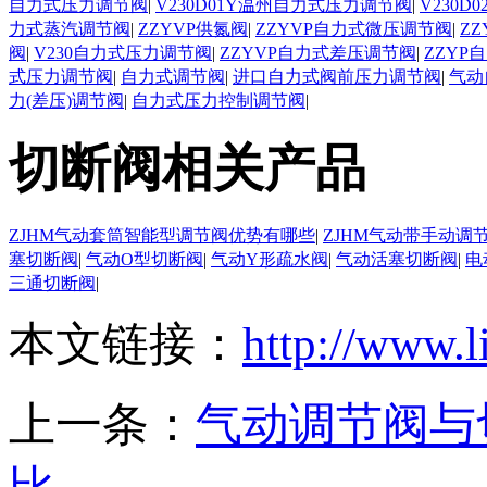
自力式压力调节阀
|
V230D01Y温州自力式压力调节阀
|
V230
力式蒸汽调节阀
|
ZZYVP供氮阀
|
ZZYVP自力式微压调节阀
|
Z
阀
|
V230自力式压力调节阀
|
ZZYVP自力式差压调节阀
|
ZZYP
式压力调节阀
|
自力式调节阀
|
进口自力式阀前压力调节阀
|
气动
力(差压)调节阀
|
自力式压力控制调节阀
|
切断阀相关产品
ZJHM气动套筒智能型调节阀优势有哪些
|
ZJHM气动带手动调
塞切断阀
|
气动O型切断阀
|
气动Y形疏水阀
|
气动活塞切断阀
|
电
三通切断阀
|
本文链接：
http://www.l
上一条：
气动调节阀与