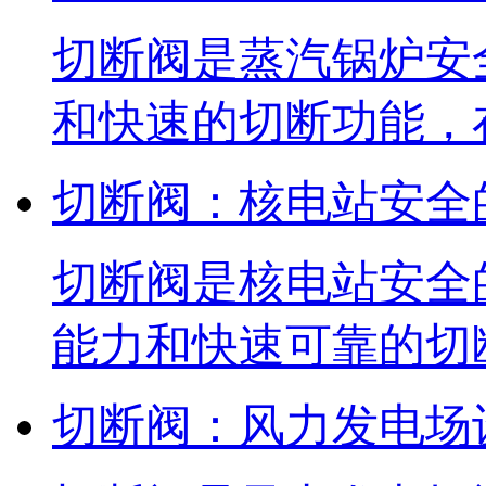
切断阀是蒸汽锅炉安
和快速的切断功能，
切断阀：核电站安全
切断阀是核电站安全
能力和快速可靠的切
切断阀：风力发电场