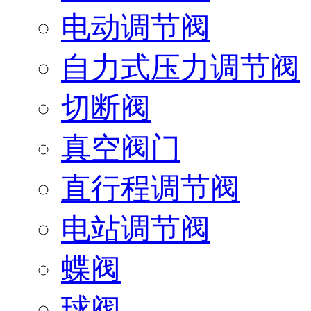
电动调节阀
自力式压力调节阀
切断阀
真空阀门
直行程调节阀
电站调节阀
蝶阀
球阀