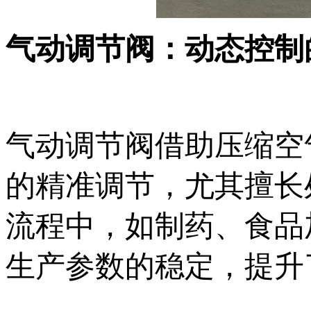
气动调节阀：动态控制
气动调节阀借助压缩空
的精准调节，尤其擅长
流程中，如制药、食品
生产参数的稳定，提升