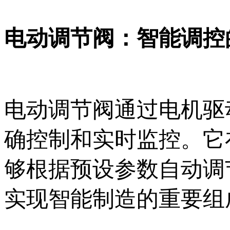
电动调节阀：智能调控
电动调节阀通过电机驱
确控制和实时监控。它
够根据预设参数自动调
实现智能制造的重要组