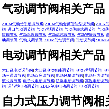
气动调节阀相关产品
ZJHM气动带手动调节阀
|
ZJHM气动套筒智能型调节阀
|
ZJH
阀
|
进口气动调节阀
|
气动V型调节阀
|
气动薄膜式调节阀
|
气动薄
筒调节阀
|
气动温度调节阀
|
气动蒸汽调节阀
|
气动智能调节阀
|
动调节阀
|
气动式调节阀
|
ZJHM气动调节阀
|
气动调节阀ZJHM0
电动调节阀相关产品
大口径电动调节阀
|
大口径电动智能调节阀
|
电动V型调节阀
|
电
动三通调节阀
|
电动双座调节阀
|
电动风量调节阀
|
电动压力调节
流式调节阀
|
电子式电动调节阀
|
防爆电动调节阀
|
高温电动调节
阀
|
调节型电动调节阀
|
ZDLP单座电动调节阀
|
电动调节阀
|
自力式压力调节阀相