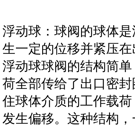
浮动球：球阀的球体是
生一定的位移并紧压在
浮动球球阀的结构简单
荷全部传给了出口密封
住球体介质的工作载荷
发生偏移。这种结构，