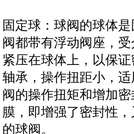
固定球：球阀的球体是
阀都带有浮动阀座，受
紧压在球体上，以保证
轴承，操作扭距小，适
阀的操作扭矩和增加密
膜，即增强了密封性，
的球阀。