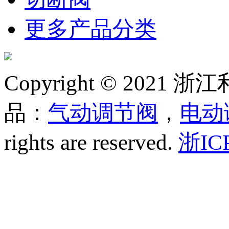
更多产品分类
Copyright © 20
品：
气动调节阀
，
电动
rights are reserved.
浙IC