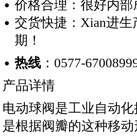
价格合理：很好内部
交货快捷：Xian进
期！
热线
：0577-6700899
产品详情
电动球阀是工业自动化
是根据阀瓣的这种移动