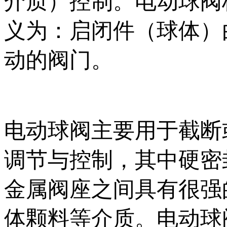
介质）控制。电动球阀标准
义为：启闭件（球体）
动的阀门。
电动球阀主要用于截断
调节与控制，其中硬密
金属阀座之间具有很强
体颗料等介质。电动球