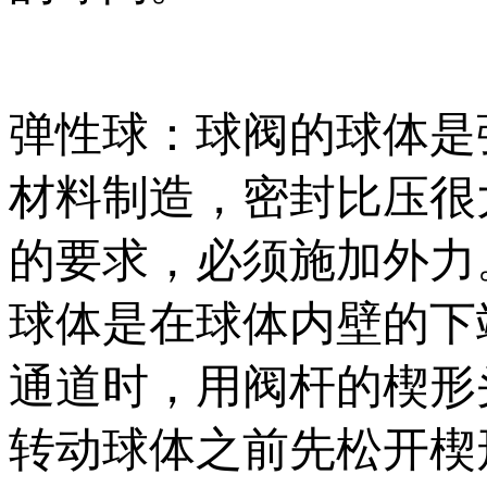
弹性球：球阀的球体是
材料制造，密封比压很
的要求，必须施加外力
球体是在球体内壁的下
通道时，用阀杆的楔形
转动球体之前先松开楔