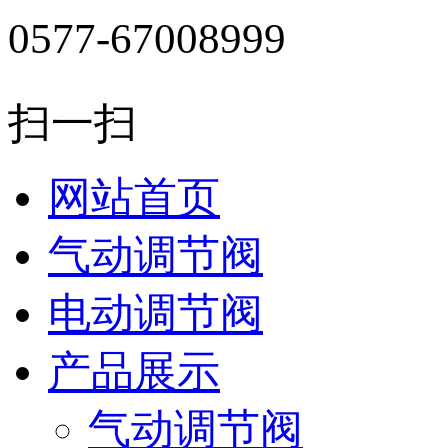
0577-67008999
扫一扫
网站首页
气动调节阀
电动调节阀
产品展示
气动调节阀