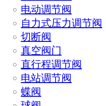
电动调节阀
自力式压力调节阀
切断阀
真空阀门
直行程调节阀
电站调节阀
蝶阀
球阀