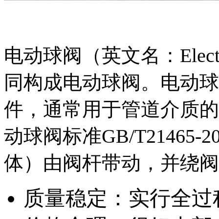
电动球阀（英文名：Electr
同构成电动球阀。电动球
件，通常用于管道介质的
动球阀标准GB/T2146
体）由阀杆带动，并绕阀
质量稳定：实行全过