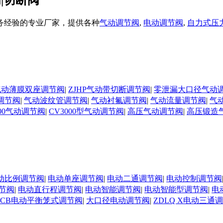
务经验的专业厂家，提供各种
气动调节阀
,
电动调节阀
,
自力式压
N气动薄膜双座调节阀
|
ZJHP气动带切断调节阀
|
零泄漏大口径气动
调节阀
|
气动波纹管调节阀
|
气动衬氟调节阀
|
气动流量调节阀
|
气
000气动调节阀
|
CV3000型气动调节阀
|
高压气动调节阀
|
高压锻造
动比例调节阀
|
电动单座调节阀
|
电动二通调节阀
|
电动控制调节阀
节阀
|
电动直行程调节阀
|
电动智能调节阀
|
电动智能型调节阀
|
电
DCB电动平衡笼式调节阀
|
大口径电动调节阀
|
ZDLQ X电动三通