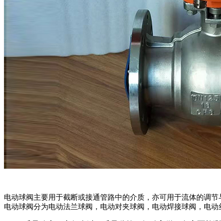
电动球阀主要用于截断或接通管路中的介质，亦可用于流体的调节
电动球阀分为电动法兰球阀，电动对夹球阀，电动焊接球阀，电动