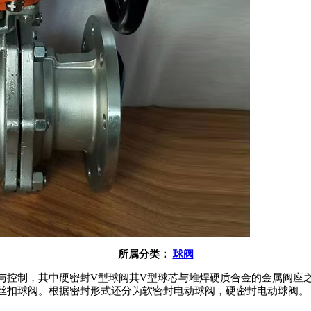
所属分类：
球阀
与控制，其中硬密封V型球阀其V型球芯与堆焊硬质合金的金属阀座
丝扣球阀。根据密封形式还分为软密封电动球阀，硬密封电动球阀。