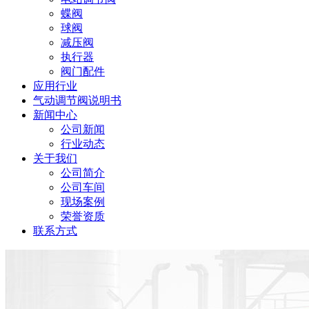
蝶阀
球阀
减压阀
执行器
阀门配件
应用行业
气动调节阀说明书
新闻中心
公司新闻
行业动态
关于我们
公司简介
公司车间
现场案例
荣誉资质
联系方式