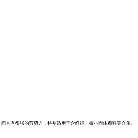
之间具有很强的剪切力，特别适用于含纤维、微小固体颗料等介质。