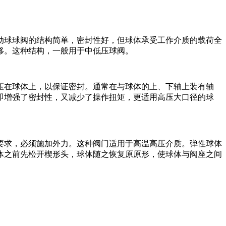
动球球阀的结构简单，密封性好，但球体承受工作介质的载荷全
移。这种结构，一般用于中低压球阀。
压在球体上，以保证密封。通常在与球体的上、下轴上装有轴
即增强了密封性，又减少了操作扭矩，更适用高压大口径的球
要求，必须施加外力。这种阀门适用于高温高压介质。弹性球体
体之前先松开楔形头，球体随之恢复原原形，使球体与阀座之间