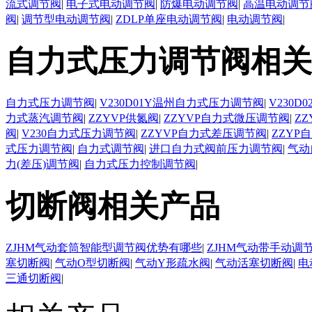
流式调节阀
|
电子式电动调节阀
|
防爆电动调节阀
|
高温电动调节
阀
|
调节型电动调节阀
|
ZDLP单座电动调节阀
|
电动调节阀
|
自力式压力调节阀相关
自力式压力调节阀
|
V230D01Y温州自力式压力调节阀
|
V230
力式蒸汽调节阀
|
ZZYVP供氮阀
|
ZZYVP自力式微压调节阀
|
Z
阀
|
V230自力式压力调节阀
|
ZZYVP自力式差压调节阀
|
ZZYP
式压力调节阀
|
自力式调节阀
|
进口自力式阀前压力调节阀
|
气动
力(差压)调节阀
|
自力式压力控制调节阀
|
切断阀相关产品
ZJHM气动套筒智能型调节阀优势有哪些
|
ZJHM气动带手动调
塞切断阀
|
气动O型切断阀
|
气动Y形疏水阀
|
气动活塞切断阀
|
电
三通切断阀
|