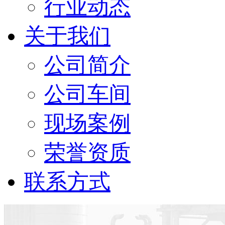
行业动态
关于我们
公司简介
公司车间
现场案例
荣誉资质
联系方式