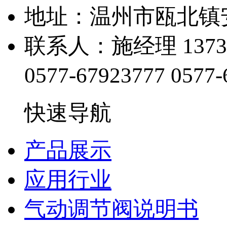
地址：温州市瓯北镇
联系人：施经理 13738
0577-67923777
0577-
快速导航
产品展示
应用行业
气动调节阀说明书