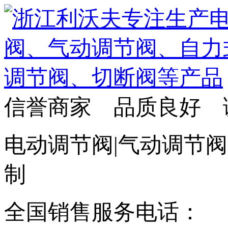
信誉商家 品质良好 
电动调节阀|气动调节阀
制
全国销售服务电话：