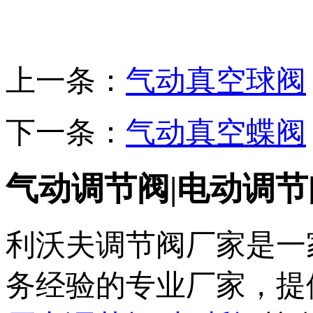
上一条：
气动真空球阀
下一条：
气动真空蝶阀
气动调节阀|电动调节
利沃夫调节阀厂家是一
务经验的专业厂家，提