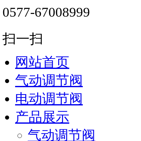
0577-67008999
扫一扫
网站首页
气动调节阀
电动调节阀
产品展示
气动调节阀