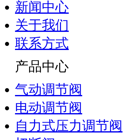
新闻中心
关于我们
联系方式
产品中心
气动调节阀
电动调节阀
自力式压力调节阀