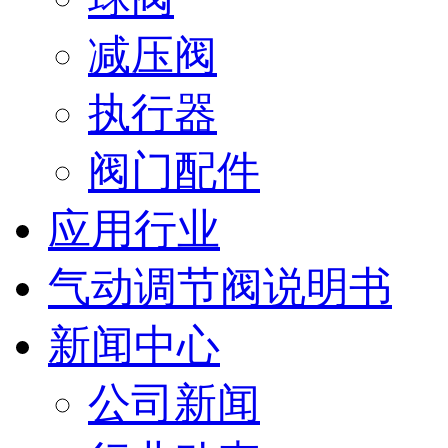
减压阀
执行器
阀门配件
应用行业
气动调节阀说明书
新闻中心
公司新闻