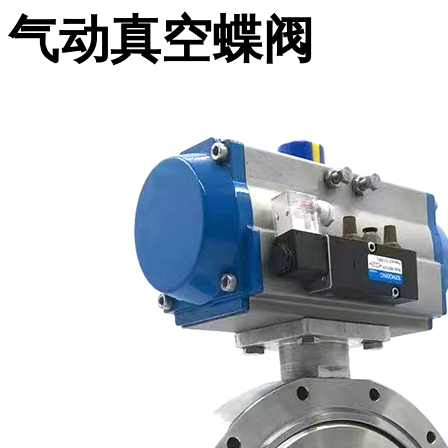
气动真空蝶阀