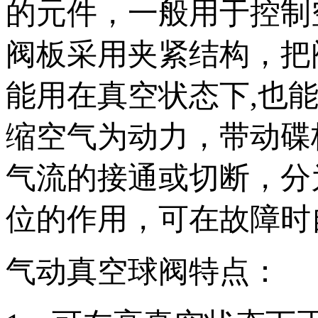
的元件，一般用于控制
阀板采用夹紧结构，把
能用在真空状态下,也
缩空气为动力，带动碟
气流的接通或切断，分
位的作用，可在故障时
气动真空球阀特点：