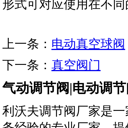
形式可对应使用在不同
上一条：
电动真空球阀
下一条：
真空阀门
气动调节阀|电动调节
利沃夫调节阀厂家是一
务经验的专业厂家，提