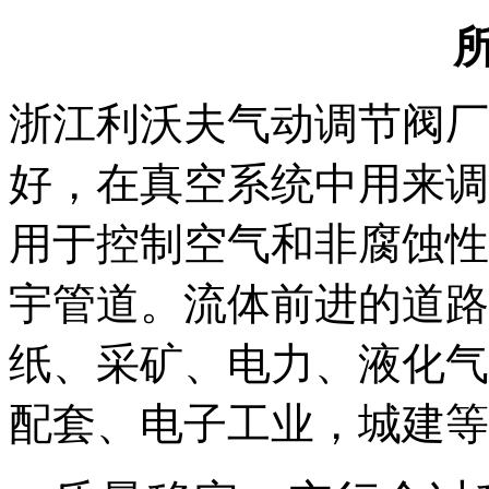
浙江利沃夫气动调节阀厂
好，在真空系统中用来调
用于控制空气和非腐蚀性
宇管道。流体前进的道路
纸、采矿、电力、液化气
配套、电子工业，城建等