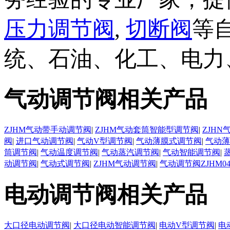
压力调节阀
,
切断阀
等
统、石油、化工、电力
气动调节阀相关产品
ZJHM气动带手动调节阀
|
ZJHM气动套筒智能型调节阀
|
ZJH
阀
|
进口气动调节阀
|
气动V型调节阀
|
气动薄膜式调节阀
|
气动薄
筒调节阀
|
气动温度调节阀
|
气动蒸汽调节阀
|
气动智能调节阀
|
动调节阀
|
气动式调节阀
|
ZJHM气动调节阀
|
气动调节阀ZJHM0
电动调节阀相关产品
大口径电动调节阀
|
大口径电动智能调节阀
|
电动V型调节阀
|
电