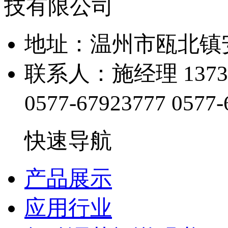
地址：温州市瓯北镇
联系人：施经理 13738
0577-67923777
0577-
快速导航
产品展示
应用行业