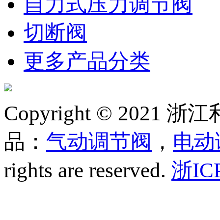
自力式压力调节阀
切断阀
更多产品分类
Copyright © 20
品：
气动调节阀
，
电动
rights are reserved.
浙IC