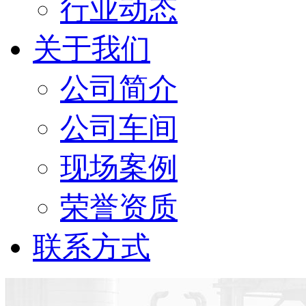
行业动态
关于我们
公司简介
公司车间
现场案例
荣誉资质
联系方式