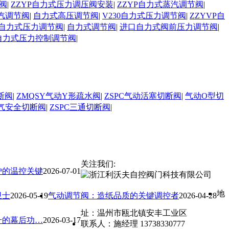
阀
|
ZZYP自力式压力调压阀安装
|
ZZYP自力式蒸汽调节阀
|
汽调节阀
|
自力式高压调节阀
|
V230自力式压力调节阀
|
ZZYVP自
自力式压力调节阀
|
自力式调节阀
|
进口自力式阀前压力调节阀
|
自力式压力控制调节阀
|
断阀
|
ZMQSY气动Y形疏水阀
|
ZSPC气动活塞切断阀
|
气动O型切
气安全切断阀
|
ZSPC三通切断阀
|
关注我们:
炉的温控关键
2026-07-01
地
卫士
2026-05-19
气动调节阀：造纸品质的关键调控者
2026-04-28
址：温州市瓯北镇安丰工业区
升的幕后功…
2026-03-17
联系人：施经理 13738330777