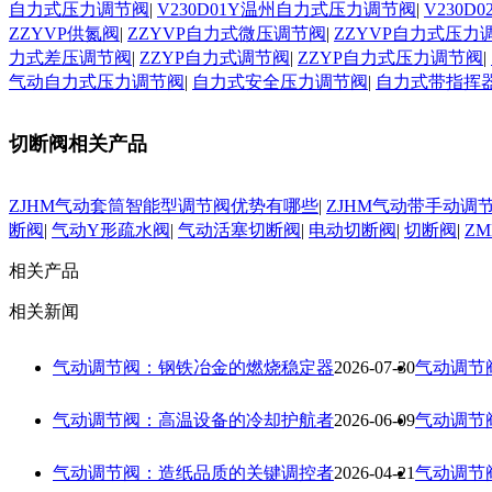
自力式压力调节阀
|
V230D01Y温州自力式压力调节阀
|
V230
ZZYVP供氮阀
|
ZZYVP自力式微压调节阀
|
ZZYVP自力式压力
力式差压调节阀
|
ZZYP自力式调节阀
|
ZZYP自力式压力调节阀
|
气动自力式压力调节阀
|
自力式安全压力调节阀
|
自力式带指挥
切断阀相关产品
ZJHM气动套筒智能型调节阀优势有哪些
|
ZJHM气动带手动调
断阀
|
气动Y形疏水阀
|
气动活塞切断阀
|
电动切断阀
|
切断阀
|
Z
相关产品
相关新闻
气动调节阀：钢铁冶金的燃烧稳定器
2026-07-30
气动调节
气动调节阀：高温设备的冷却护航者
2026-06-09
气动调节
气动调节阀：造纸品质的关键调控者
2026-04-21
气动调节