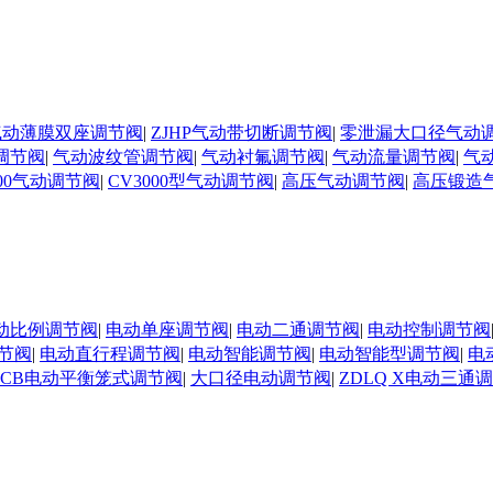
N气动薄膜双座调节阀
|
ZJHP气动带切断调节阀
|
零泄漏大口径气动
调节阀
|
气动波纹管调节阀
|
气动衬氟调节阀
|
气动流量调节阀
|
气
000气动调节阀
|
CV3000型气动调节阀
|
高压气动调节阀
|
高压锻造
动比例调节阀
|
电动单座调节阀
|
电动二通调节阀
|
电动控制调节阀
节阀
|
电动直行程调节阀
|
电动智能调节阀
|
电动智能型调节阀
|
电
DCB电动平衡笼式调节阀
|
大口径电动调节阀
|
ZDLQ X电动三通