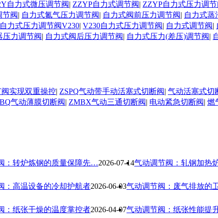
D02Y自力式微压调节阀
|
ZZYP自力式调节阀
|
ZZYP自力式压力调节
调节阀
|
自力式氮气压力调节阀
|
自力式阀前压力调节阀
|
自力式蒸
自力式压力调节阀V230
|
V230自力式压力调节阀
|
自力式调节阀
|
器压力调节阀
|
自力式阀后压力调节阀
|
自力式压力(差压)调节阀
|
节阀实现双重操控
|
ZSPQ气动带手动活塞式切断阀
|
气动活塞式切
MBQ气动薄膜切断阀
|
ZMBX气动三通切断阀
|
电动紧急切断阀
|
燃
阀：转炉炼钢的质量保障先…
2026-07-14
气动调节阀：轧钢加热
阀：高温设备的冷却护航者
2026-06-03
气动调节阀：废气排放的
阀：纸张干燥的温度掌控者
2026-04-07
气动调节阀：纸张性能提