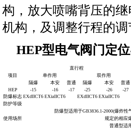
构，放大喷嘴背压的继
机构，及调整行程的调
HEP型电气阀门定
直行程
项目
单作用
双作用
隔爆
本安
普通
隔爆
本安
普通
HEP
-15
-16
-17
-25
-26
-27
防爆标志
EXdIICT6
EXiaIICT6
EXdIICT6
EXiaIICT6
防护等级
防爆型适用于GB3836.1-2000(
使用场所
规定的相应
普通型适