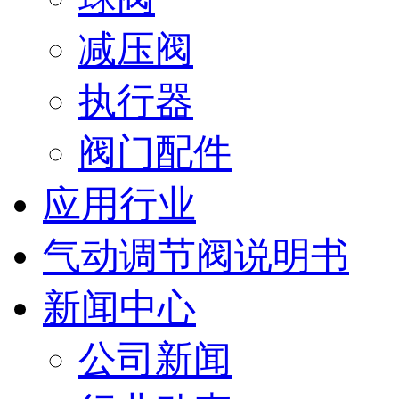
减压阀
执行器
阀门配件
应用行业
气动调节阀说明书
新闻中心
公司新闻