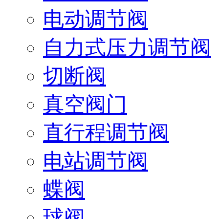
电动调节阀
自力式压力调节阀
切断阀
真空阀门
直行程调节阀
电站调节阀
蝶阀
球阀