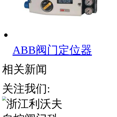
ABB阀门定位器
相关新闻
关注我们: