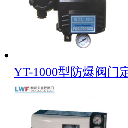
YT-1000型防爆阀门