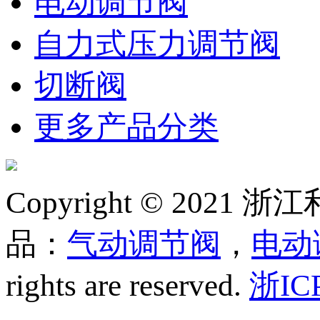
电动调节阀
自力式压力调节阀
切断阀
更多产品分类
Copyright © 20
品：
气动调节阀
，
电动
rights are reserved.
浙IC