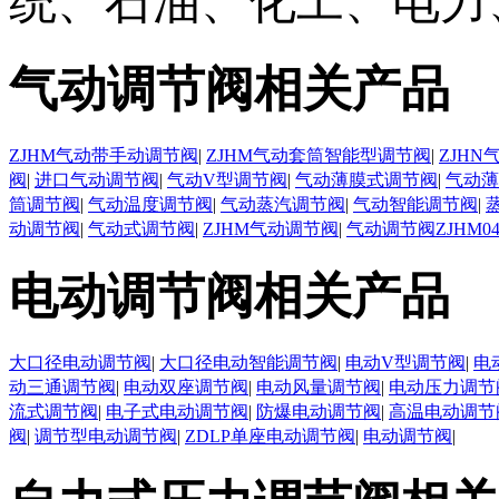
统、石油、化工、电力
气动调节阀相关产品
ZJHM气动带手动调节阀
|
ZJHM气动套筒智能型调节阀
|
ZJH
阀
|
进口气动调节阀
|
气动V型调节阀
|
气动薄膜式调节阀
|
气动薄
筒调节阀
|
气动温度调节阀
|
气动蒸汽调节阀
|
气动智能调节阀
|
动调节阀
|
气动式调节阀
|
ZJHM气动调节阀
|
气动调节阀ZJHM0
电动调节阀相关产品
大口径电动调节阀
|
大口径电动智能调节阀
|
电动V型调节阀
|
电
动三通调节阀
|
电动双座调节阀
|
电动风量调节阀
|
电动压力调节
流式调节阀
|
电子式电动调节阀
|
防爆电动调节阀
|
高温电动调节
阀
|
调节型电动调节阀
|
ZDLP单座电动调节阀
|
电动调节阀
|