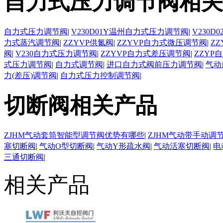
自力式压力调节阀相关
自力式压力调节阀
|
V230D01Y温州自力式压力调节阀
|
V230
力式蒸汽调节阀
|
ZZYVP供氮阀
|
ZZYVP自力式微压调节阀
|
Z
阀
|
V230自力式压力调节阀
|
ZZYVP自力式差压调节阀
|
ZZYP
式压力调节阀
|
自力式调节阀
|
进口自力式阀前压力调节阀
|
气动
力(差压)调节阀
|
自力式压力控制调节阀
|
切断阀相关产品
ZJHM气动套筒智能型调节阀优势有哪些
|
ZJHM气动带手动调
塞切断阀
|
气动O型切断阀
|
气动Y形疏水阀
|
气动活塞切断阀
|
电
三通切断阀
|
相关产品