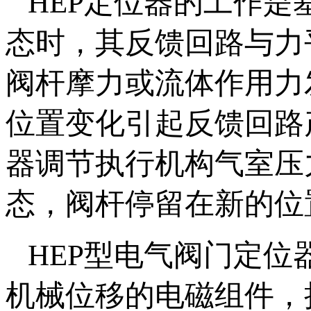
HEP定位器的工作
态时，其反馈回路与力
阀杆摩力或流体作用力
位置变化引起反馈回路
器调节执行机构气室压
态，阀杆停留在新的位
HEP型电气阀门定
机械位移的电磁组件，