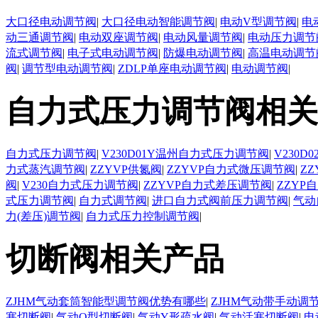
大口径电动调节阀
|
大口径电动智能调节阀
|
电动V型调节阀
|
电
动三通调节阀
|
电动双座调节阀
|
电动风量调节阀
|
电动压力调节
流式调节阀
|
电子式电动调节阀
|
防爆电动调节阀
|
高温电动调节
阀
|
调节型电动调节阀
|
ZDLP单座电动调节阀
|
电动调节阀
|
自力式压力调节阀相关
自力式压力调节阀
|
V230D01Y温州自力式压力调节阀
|
V230
力式蒸汽调节阀
|
ZZYVP供氮阀
|
ZZYVP自力式微压调节阀
|
Z
阀
|
V230自力式压力调节阀
|
ZZYVP自力式差压调节阀
|
ZZYP
式压力调节阀
|
自力式调节阀
|
进口自力式阀前压力调节阀
|
气动
力(差压)调节阀
|
自力式压力控制调节阀
|
切断阀相关产品
ZJHM气动套筒智能型调节阀优势有哪些
|
ZJHM气动带手动调
塞切断阀
|
气动O型切断阀
|
气动Y形疏水阀
|
气动活塞切断阀
|
电