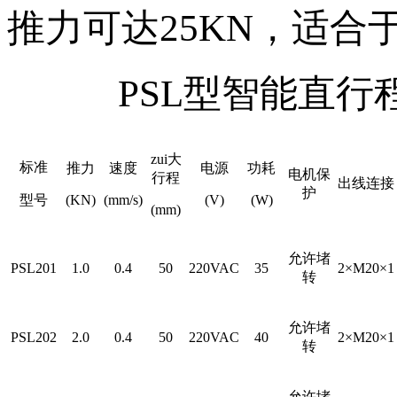
推力可达25KN，适
PSL型智能直
zui大
标准
推力
速度
电源
功耗
电机保
行程
出线连接
护
型号
(KN)
(mm/s)
(V)
(W)
(mm)
允许堵
PSL201
1.0
0.4
50
220VAC
35
2×M20×1
转
允许堵
PSL202
2.0
0.4
50
220VAC
40
2×M20×1
转
允许堵