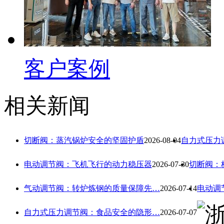
客户案例
相关新闻
切断阀：蒸汽锅炉安全的坚固护盾
2026-08-04
自力式压力
电动调节阀：飞机飞行的动力稳压器
2026-07-30
切断阀：
气动调节阀：转炉炼钢的质量保障先…
2026-07-14
电动调
自力式压力调节阀：食品安全的隐形…
2026-07-07