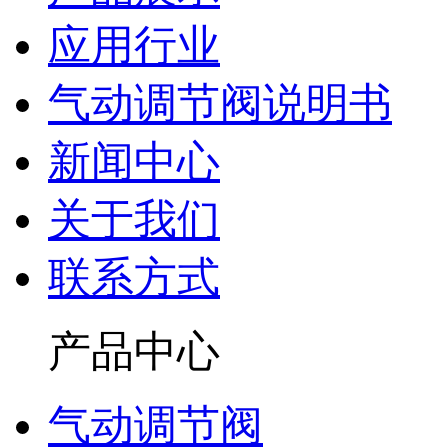
应用行业
气动调节阀说明书
新闻中心
关于我们
联系方式
产品中心
气动调节阀