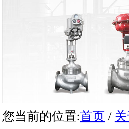
您当前的位置:
首页
/
关