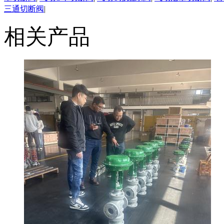
三通切断阀
|
相关产品